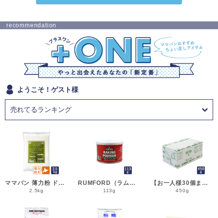
recommendation
ようこそ！ゲスト様
ママパン 薄力粉 ドルチェ 2.5kg 菓子用小麦粉 北海道産 江別製粉 国産小麦粉_シフォンケーキ スポンジケーキ パウンドケーキ クッキー
RUMFORD（ラムフォード） ベーキングパウダー 113g 膨脹剤 BP__
【お一人様30個まで】よつ葉 無塩バター 450g 賞味期限2026年11月5日またはそれ以降 バター よつば 北海道 食塩不使用 __
2.5kg
113g
450g