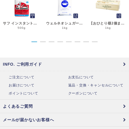
サフ インスタント・ドライイースト赤 500g 乾燥酵母 低糖用 LESAFFRE ルサッフル__
ウェルネオシュガー 粉糖NZ-1S 1kg 粉砂糖__
【おひとり様2個まで】よつ葉 北海道十勝クリームチーズ（B） 1kg チーズ よつば__
500g
1kg
1kg
●
●
●
●
●
●
●
●
INFO. ご利用ガイド
ご注文について
お支払について
お届けについて
返品・交換・キャンセルについて
ポイントについて
クーポンについて
よくあるご質問
メールが届かないお客様へ