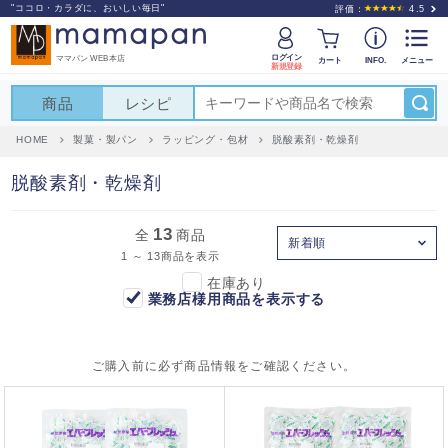
"ココロ・カラダに、おいしい毎日"
評価：
4.5
ログイン
ママパン WEB本店
カート
INFO.
メニュー
新規登録
商品
レシピ
HOME
製菓・製パン
ラッピング・包材
脱酸素剤・乾燥剤
脱酸素剤・乾燥剤
13
全
商品
新着順
1 ～ 13商品を表示
在庫あり
業務店様用商品を表示する
ご購入前に必ず商品情報をご確認ください。