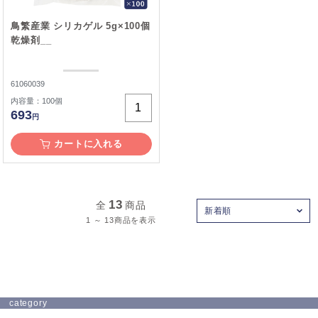
鳥繁産業 シリカゲル 5g×100個
乾燥剤__
61060039
内容量：100個
693
円
カートに入れる
13
全
商品
新着順
1 ～ 13商品を表示
category