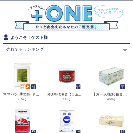
ようこそ！ゲスト様
ママパン 薄力粉 ドルチェ 2.5kg 菓子用小麦粉 北海道産 江別製粉 国産小麦粉_シフォンケーキ スポンジケーキ パウンドケーキ クッキー
RUMFORD（ラムフォード） ベーキングパウダー 113g 膨脹剤 BP__
【お一人様30個まで】よつ葉 無塩バター 450g 賞味期限2026年11月5日またはそれ以降 バター よつば 北海道 食塩不使用 __
2.5kg
113g
450g