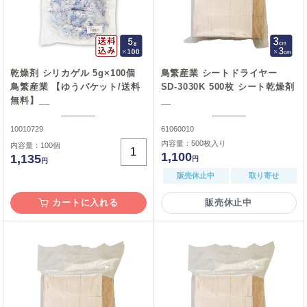
乾燥剤 シリカゲル 5g×100個
鳥繁産業 シートドライヤー
鳥繁産業 【ゆうパケット/送料
SD-3030K 500枚 シート乾燥剤
無料】__
__
10010729
61060010
内容量：500枚入り
内容量：100個
1,100
1,135
円
円
販売休止中
取り寄せ
カートに入れる
販売休止中