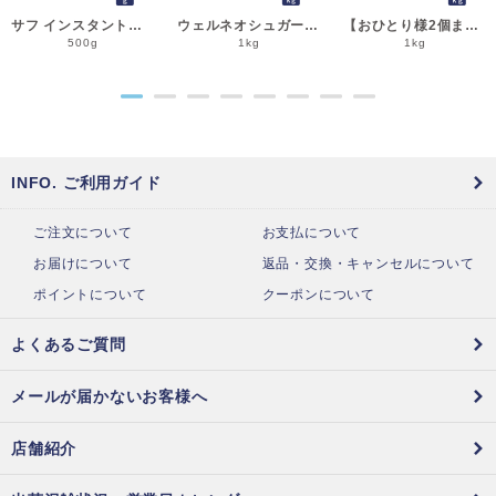
サフ インスタント・ドライイースト赤 500g 乾燥酵母 低糖用 LESAFFRE ルサッフル__
ウェルネオシュガー 粉糖NZ-1S 1kg 粉砂糖__
【おひとり様2個まで】よつ葉 北海道十勝クリームチーズ（B） 1kg チーズ よつば__
500g
1kg
1kg
●
●
●
●
●
●
●
●
INFO. ご利用ガイド
ご注文について
お支払について
お届けについて
返品・交換・キャンセルについて
ポイントについて
クーポンについて
よくあるご質問
メールが届かないお客様へ
店舗紹介