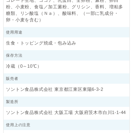
コレート生地、ココア、乳蛋白、全卵粉、澱粉、卵白
粉、小麦粉、食塩／加工澱粉、グリシン、香料、増粘多
糖類、リン酸塩（Ｎａ）、酸味料、（一部に乳成分・
卵・小麦を含む）
使用用途
生食・トッピング焼成・包み込み
保存方法
冷蔵（0～10℃）
販売者
ソントン食品株式会社 東京都江東区東陽6-3-2
製造所
ソントン食品株式会社 大阪工場 大阪府茨木市白川1-1-44
使用上の注意