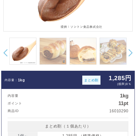
1,285円
1kg
まとめ割
(税率)8％
1kg
内容量
11pt
ポイント
16010290
商品ID
まとめ割（１個あたり）
1個～
1,285円 （標準価格）