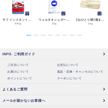
サフ インスタント・ドライイースト赤 500g 乾燥酵母 低糖用 LESAFFRE ルサッフル__
ウェルネオシュガー 粉糖NZ-1S 1kg 粉砂糖__
【おひとり様2個まで】よつ葉 北海道十勝クリームチーズ（B） 1kg チーズ よつば__
500g
1kg
1kg
●
●
●
●
●
●
●
●
INFO. ご利用ガイド
ご注文について
お支払について
お届けについて
返品・交換・キャンセルについて
ポイントについて
クーポンについて
よくあるご質問
メールが届かないお客様へ