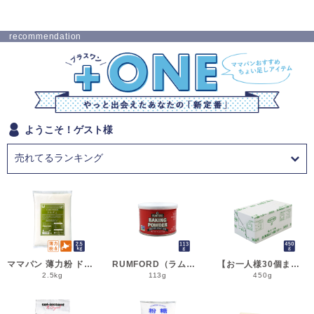
recommendation
ようこそ！ゲスト様
ママパン 薄力粉 ドルチェ 2.5kg 菓子用小麦粉 北海道産 江別製粉 国産小麦粉_シフォンケーキ スポンジケーキ パウンドケーキ クッキー
RUMFORD（ラムフォード） ベーキングパウダー 113g 膨脹剤 BP__
【お一人様30個まで】よつ葉 無塩バター 450g 賞味期限2026年11月5日またはそれ以降 バター よつば 北海道 食塩不使用 __
2.5kg
113g
450g