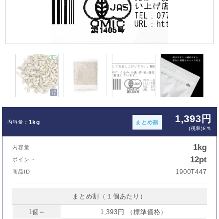
1,393円
1kg
まとめ割
(税率)8％
1kg
内容量
12pt
ポイント
1900T447
商品ID
まとめ割（１個あたり）
1個～
1,393円 （標準価格）