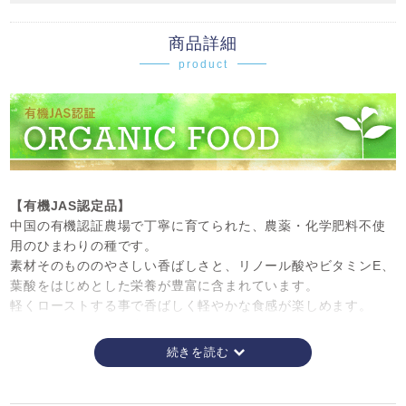
商品詳細
product
【有機JAS認定品】
中国の有機認証農場で丁寧に育てられた、農薬・化学肥料不使
用のひまわりの種です。
素材そのもののやさしい香ばしさと、リノール酸やビタミンE、
葉酸をはじめとした栄養が豊富に含まれています。
軽くローストする事で香ばしく軽やかな食感が楽しめます。
パンのトッピングや生地への混ぜ込み、クッキー・グラノーラ
のアクセントにしたり、ナッツの代替素材としても使いやす
く、ヴィーガン対応のレシピやナチュラル志向のお菓子・パン
作りに最適です。