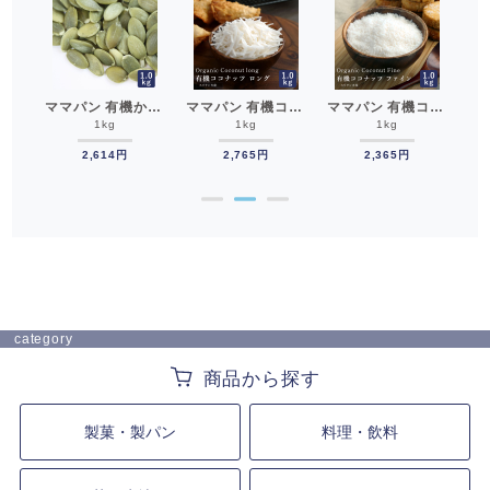
かぼちゃ 有機かぼちゃの種 生 400g パンプキンシード__
ママパン 有機かぼちゃの種 1kg 有機JAS 生 無塩 ナッツ パンプキンシード クッキー マフィン トッピング 焼き菓子 ハロウィン__
ママパン 有機ココナッツロング(シュレッド) 1kg 有機JAS オーガニック 無漂白・添加物不使用__
ママパン 有機ココナッツファイン 1kg 有機JAS オーガニック 無漂白・添加物不使用__
1kg
1kg
1kg
2,614円
2,765円
2,365円
●
●
●
category
製菓・製パン
料理・飲料