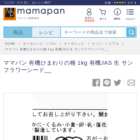
"ココロ・カラダに、おいしい毎日"
評価：
4.5
ログイン
ママパン WEB本店
カート
INFO.
メニュー
新規登録
商品
レシピ
HOME
オーガニック・ハラル
オーガニック
ナッツ・シリアル
ママパン 有機ひまわりの種 1kg 有機JAS 生 サンフラワーシード__
ママパン 有機ひまわりの種 1kg 有機JAS 生 サン
フラワーシード__