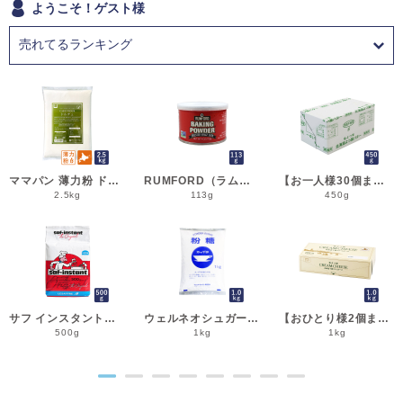
ようこそ！ゲスト様
ママパン 薄力粉 ドルチェ 2.5kg 菓子用小麦粉 北海道産 江別製粉 国産小麦粉_シフォンケーキ スポンジケーキ パウンドケーキ クッキー
RUMFORD（ラムフォード） ベーキングパウダー 113g 膨脹剤 BP__
【お一人様30個まで】よつ葉 無塩バター 450g 賞味期限2026年11月5日またはそれ以降 バター よつば 北海道 食塩不使用 __
2.5kg
113g
450g
サフ インスタント・ドライイースト赤 500g 乾燥酵母 低糖用 LESAFFRE ルサッフル__
ウェルネオシュガー 粉糖NZ-1S 1kg 粉砂糖__
【おひとり様2個まで】よつ葉 北海道十勝クリームチーズ（B） 1kg チーズ よつば__
500g
1kg
1kg
●
●
●
●
●
●
●
●