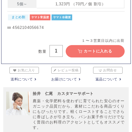
5個～
1,323円 （70円／個 割引）
まとめ割
ヤマト常温便
ヤマト冷蔵便
4562104056674
１〜３営業日以内に出荷
カートに入れる
数量
お気に入り
レビュー投稿
お問合せ
送料について
お届けについて
返品について
拾井 仁尾 カスタマーサポート
農薬・化学肥料を使わずに育てられた安心のオー
ガニック品質だから、素材にこだわる商品づくり
にもぴったりです。軽くローストすることでさら
に香ばしさが引き立ち、パンお菓子作りだけでな
く普段のお料理のアクセントとしてもオススメで
す。