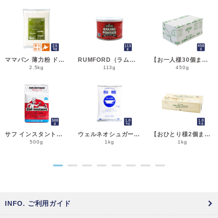
ママパン 薄力粉 ドルチェ 2.5kg 菓子用小麦粉 北海道産 江別製粉 国産小麦粉_シフォンケーキ スポンジケーキ パウンドケーキ クッキー
RUMFORD（ラムフォード） ベーキングパウダー 113g 膨脹剤 BP__
【お一人様30個まで】よつ葉 無塩バター 450g 賞味期限2026年11月5日またはそれ以降 バター よつば 北海道 食塩不使用 __
2.5kg
113g
450g
サフ インスタント・ドライイースト赤 500g 乾燥酵母 低糖用 LESAFFRE ルサッフル__
ウェルネオシュガー 粉糖NZ-1S 1kg 粉砂糖__
【おひとり様2個まで】よつ葉 北海道十勝クリームチーズ（B） 1kg チーズ よつば__
500g
1kg
1kg
●
●
●
●
●
●
●
●
INFO. ご利用ガイド