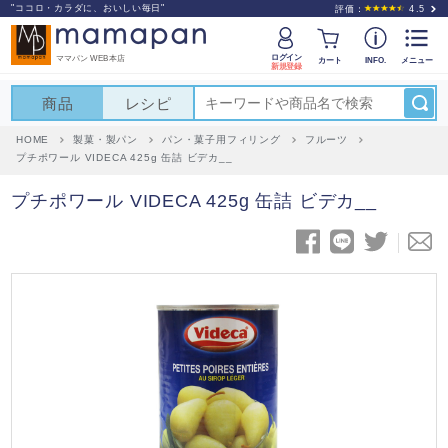
"ココロ・カラダに、おいしい毎日"
評価：
4.5
ログイン
ママパン WEB本店
カート
INFO.
メニュー
新規登録
商品
レシピ
HOME
製菓・製パン
パン・菓子用フィリング
フルーツ
プチポワール VIDECA 425g 缶詰 ビデカ__
プチポワール VIDECA 425g 缶詰 ビデカ__