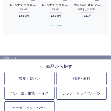
STK 国産 白桃 2つ割り 4号缶 425g 桃__
DLAナチュラルズ フルッタデコール ブルーベリー 610g フルーツフィリング フルーツ缶__
DLAナチュラルズ フルッタデコール ストロベリー 610g フルーツフィリング 苺 いちご__
VIDECA オレンジセグメント 425g 缶詰 ビデカ フルーツ缶__
：
610g
610g
425g（固形量：
240g）
2,516円
1,534円
821円
●
●
category
製菓・製パン
料理・飲料
パン・菓子生地・アイス
ナッツ・ドライフルーツ
オーガニック・ハラル