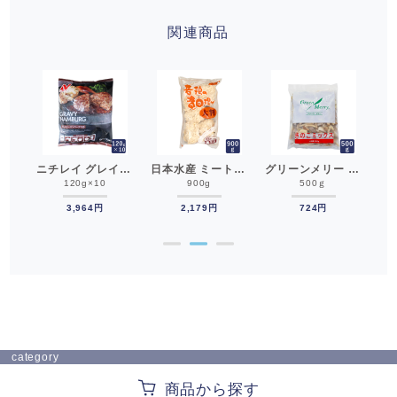
関連商品
ニチレイ 骨なしフライドチキン 800g 冷凍食品 チキン__
ニチレイ グレイビーハンバーグ120 120g×10 冷凍食品 冷凍ハンバーグ__
日本水産 ミートグリル 若鶏竜田揚げ大判 900g（10枚） 冷凍食品 チキン__
グリーンメリー きのこミックス 500g 冷凍食品 カット済み マッシュルーム しめじ ひらたけ しいたけ__
入）
120g×10
900g
500ｇ
3,964円
2,179円
724円
●
●
●
category