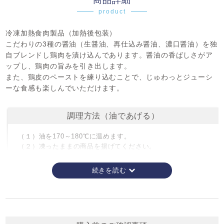
商品詳細
product
冷凍加熱食肉製品（加熱後包装）
こだわりの3種の醤油（生醤油、再仕込み醤油、濃口醤油）を独
自ブレンドし鶏肉を漬け込んであります。醤油の香ばしさがア
ップし、鶏肉の旨みを引き出します。
また、鶏皮のペーストを練り込むことで、じゅわっとジューシ
ーな食感も楽しんでいただけます。
調理方法（油であげる）
（１）油を170～180℃に温めます。
（２）凍ったままの商品を揚げてください。
【170～180℃ / 約3分半】
※やけどに注意してく
ださい。