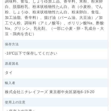
調味料、食塩、しょうゆ加工品、香辛料、米粉、粉末卵
白、脱脂粉乳、粉末状植物性たん白、衣（小麦粉、でん
粉、しょうゆ、粉末状植物性たん白、粉末卵白、食塩、
加工油脂、香辛料）、揚げ油（パーム油、大豆油）／加
工でん粉、調味料（アミノ酸等）、ポリリン酸Na、酢酸
Na、グリシン、乳化剤、（一部に小麦・卵・乳成分・大
豆・鶏肉を含む）
保存方法
-18℃以下で保存してください
原産国名
タイ
輸入者
株式会社ニチレイフーズ 東京都中央区築地6-19-20
使用上の注意