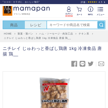
"ココロ・カラダに、おいしい毎日"
評価：
4.5
ログイン
ママパン WEB本店
カート
INFO.
メニュー
新規登録
商品
レシピ
HOME
製菓・製パン
ハム・ソーセージ・肉加工品
チキン系
ニチレイ じゅわっと香ばし鶏唐 1kg 冷凍食品 唐揚 鶏__
ニチレイ じゅわっと香ばし鶏唐 1kg 冷凍食品 唐
揚 鶏__