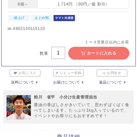
6個～
1,714円 （90円／個 割引）
値上げ
まとめ割
ヤマト冷凍便
4902130115110
１〜３営業日以内に出荷
カートに入れる
数量
お気に入り
レビュー投稿
お問合せ
送料について
お届けについて
返品について
粉川 省平 小分け生産管理担当
醤油の香ばしさがきいていて、思わずぱくぱく食
べてしまいます。たっぷり1kg入っているので、
イベントやお祭りにもおすすめです！