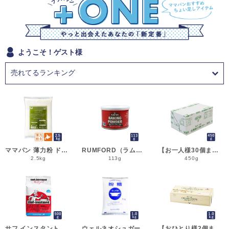
ようこそ！ゲスト様
ママパン 薄力粉 ドルチェ 2.5kg 菓子用小麦粉 北海道産 江別製粉 国産小麦粉_シフォンケーキ スポンジケーキ パウンドケーキ クッキー
RUMFORD（ラムフォード） ベーキングパウダー 113g 膨脹剤 BP__
【お一人様30個まで】よつ葉 無塩バター 450g 賞味期限2026年11月5日またはそれ以降 バター よつば 北海道 食塩不使用 __
2.5kg
113g
450g
サフ インスタント・ドライイースト赤 500g 乾燥酵母 低糖用 LESAFFRE ルサッフル__
ウェルネオシュガー 粉糖NZ-1S 1kg 粉砂糖__
【おひとり様2個まで】よつ葉 北海道十勝クリームチーズ（B） 1kg チーズ よつば__