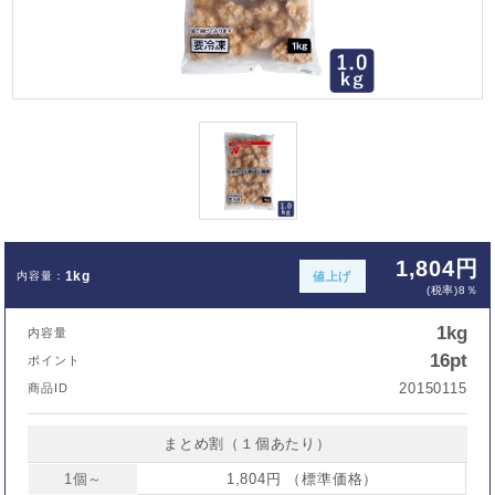
1,804円
1kg
値上げ
(税率)8％
1kg
内容量
16pt
ポイント
20150115
商品ID
まとめ割（１個あたり）
1個～
1,804円 （標準価格）