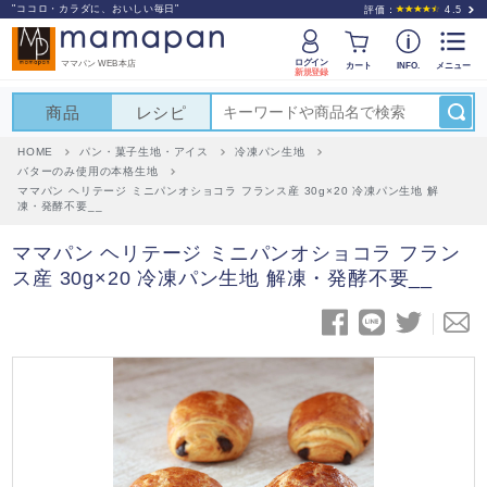
"ココロ・カラダに、おいしい毎日"
評価：
4.5
ログイン
ママパン WEB本店
カート
INFO.
メニュー
新規登録
商品
レシピ
HOME
パン・菓子生地・アイス
冷凍パン生地
バターのみ使用の本格生地
ママパン ヘリテージ ミニパンオショコラ フランス産 30g×20 冷凍パン生地 解
凍・発酵不要__
ママパン ヘリテージ ミニパンオショコラ フラン
ス産 30g×20 冷凍パン生地 解凍・発酵不要__