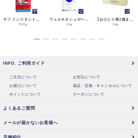
サフ インスタント・ドライイースト赤 500g 乾燥酵母 低糖用 LESAFFRE ルサッフル__
ウェルネオシュガー 粉糖NZ-1S 1kg 粉砂糖__
【おひとり様2個まで】よつ葉 北海道十勝クリームチーズ（B） 1kg チーズ よつば__
500g
1kg
1kg
●
●
●
●
●
●
●
●
INFO. ご利用ガイド
ご注文について
お支払について
お届けについて
返品・交換・キャンセルについて
ポイントについて
クーポンについて
よくあるご質問
メールが届かないお客様へ
店舗紹介