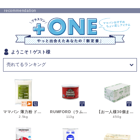
recommendation
ようこそ！ゲスト様
ママパン 薄力粉 ドルチェ 2.5kg 菓子用小麦粉 北海道産 江別製粉 国産小麦粉_シフォンケーキ スポンジケーキ パウンドケーキ クッキー
RUMFORD（ラムフォード） ベーキングパウダー 113g 膨脹剤 BP__
【お一人様30個まで】よつ葉 無塩バター 450g 賞味期限2026年11月5日またはそれ以降 バター よつば 北海道 食塩不使用 __
2.5kg
113g
450g