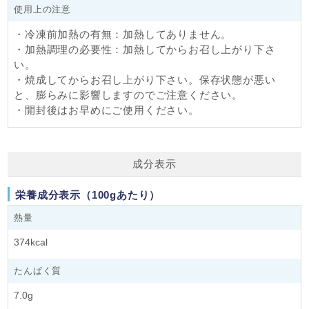
使用上の注意
lineup
・冷凍前加熱の有無：加熱してありません。
冷凍庫から
・加熱調理の必要性：加熱してからお召し上がり下さ
取り出して焼くだけ
い。
・
焼成
してからお召し上がり下さい。保存状態が悪い
バターのみ使用の
と、膨らみに影響しますのでご注意ください。
本格生地
・開封後はお早めにご使用ください。
クロワッサン系
成分表示
デニッシュ系
栄養成分表示（100gあたり）
菓子パン系
熱量
374kcal
食事系
たんぱく質
惣菜系
7.0g