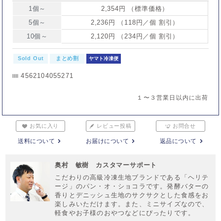
1個～
2,354円 （標準価格）
5個～
2,236円 （118円／個 割引）
10個～
2,120円 （234円／個 割引）
Sold Out
まとめ割
ヤマト冷凍便
4562104055271
１〜３営業日以内に出荷
お気に入り
レビュー投稿
お問合せ
送料について
お届けについて
返品について
奥村 敏樹 カスタマーサポート
こだわりの高級冷凍生地ブランドである「ヘリテ
ージ」のパン・オ・ショコラです。発酵バターの
香りとデニッシュ生地のサクサクとした食感をお
楽しみいただけます。また、ミニサイズなので、
軽食やお子様のおやつなどにぴったりです。