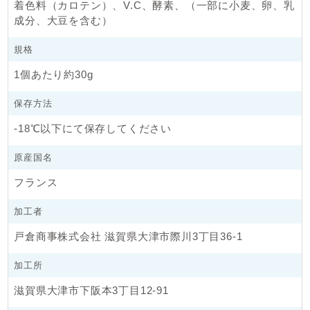
着色料（カロテン）、V.C、酵素、（一部に小麦、卵、乳
成分、大豆を含む）
冷凍生地は、本来カチカチのものではございますが、配送の
都合上、少し生地が軟らかくなってしまうこともございま
す。
規格
冷凍生地は、生地の配合により多少の温度変化でも軟らかく
1個あたり約30g
なるものもございます。
お手元に届いた際は、指で軽く押して生地の状態を確認して
保存方法
ください。
-18℃以下にて保存してください
つぶれたり、ブヨブヨしておらず、少し強めに押して生地が
凹む程度なら、そのまま冷凍庫に入れていただければ、問題
原産国名
ございません。
ただ、指で軽く押して、生地がつぶれたり、中心部まで解凍
フランス
されていそうな状態でしたら、配送中のトラブル等が考えら
れますので、その場合は、ヤマト運輸か当店までご連絡くだ
加工者
さいませ。
戸倉商事株式会社 滋賀県大津市際川3丁目36-1
どうぞ、よろしくお願い申し上げます。
加工所
滋賀県大津市下阪本3丁目12-91
冷凍生地ラインナップ