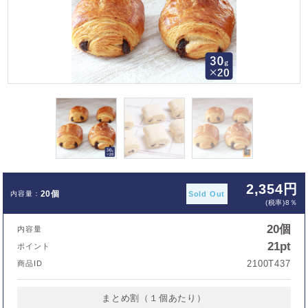
2,354円
20個
Sold Out
(税率)8％
20個
内容量
21pt
ポイント
2100T437
商品ID
まとめ割（１個あたり）