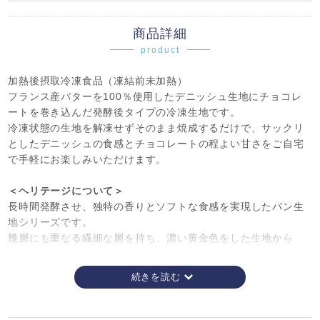
商品詳細
product
加熱後摂取冷凍食品（凍結前未加熱）
フランス産バターを100％使用したデニッシュ生地にチョコレ
ートを巻き込んだ発酵後タイプの冷凍生地です。
冷凍状態の生地を解凍せずそのまま焼成するだけで、サックリ
としたデニッシュの食感とチョコレートの程よい甘さをご自宅
で手軽にお楽しみいただけます。
＜ヘリテージについて＞
長時間発酵させ、独特の香りとソフトな食感を実現したパン生
地シリーズです。
幾層にも重なる繊細な層を持ち、濃い黄金色をした生地から
は、作り手のこだわりと高い技術が感じられます。
本場フランスを中心に世界的に利用されている冷凍生地です。
味・香りともに国内生産品とは異なりますので、ご理解の上ご
購入ください。