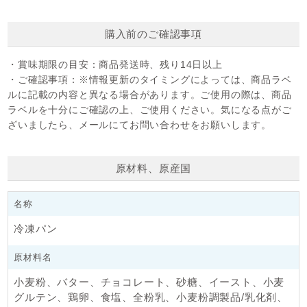
商品の特性上、味・香り等に関してはノンクレーム・ノンリタ
ーンでお願いします。
購入前のご確認事項
・賞味期限の目安：
商品発送時、残り14日以上
焼成の目安
・ご確認事項：
※情報更新のタイミングによっては、商品ラベ
焼成
：190℃ / 約16～18分
ルに記載の内容と異なる場合があります。ご使用の際は、商品
ラベルを十分にご確認の上、ご使用ください。気になる点がご
ざいましたら、メールにてお問い合わせをお願いします。
※オーブンの機種等の違いにより焼き上がり時間・焼き上が
り方は異なります。
お持ちのオーブンに合わせて、温度や時間を調節してくださ
原材料、原産国
い。
※天板に並べる際に隙間なく並べると、火の通りが悪くなり
焼きムラが出たり、膨らみが悪くなる場合がありますので、
名称
余裕をもたせて並べてください。
冷凍パン
冷凍生地をご注文のお客様へ
原材料名
小麦粉、バター、チョコレート、砂糖、イースト、小麦
大変お手数ですが商品が到着しましたら、冷凍状態の確認を
グルテン、鶏卵、食塩、全粉乳、小麦粉調製品/乳化剤、
お願いします。