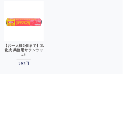
【お一人様2個まで】旭
化成 業務用サランラッ
プ BOXタイプ
1本
22cm×50m 包材__
367円