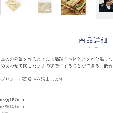
商品詳細
product
遠足のお弁当を作るときに大活躍！本体とフタが分離しな
はめあわせて閉じたままの状態にすることができる、嵌合
字プリントが高級感を演出します。
m×横167mm
m×横151mm