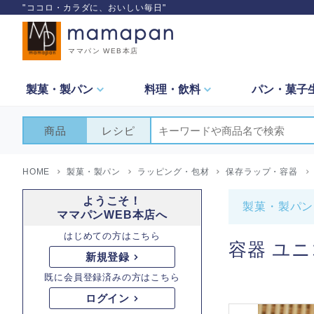
"ココロ・カラダに、おいしい毎日"
ママパン WEB本店
製菓・
製パン
料理・
飲料
パン・
菓子
商品
レシピ
HOME
製菓・製パン
ラッピング・包材
保存ラップ・容器
ようこそ！
製菓・製パン
ママパンWEB本店へ
はじめての方はこちら
容器 ユニコ
新規登録
既に会員登録済みの方はこちら
ログイン