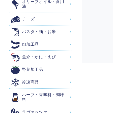
オリーブオイル・食用
油
チーズ
パスタ・麺・お米
肉加工品
魚介・かに・えび
野菜加工品
冷凍商品
ハーブ・香辛料・調味
料
ラヴァッツァ