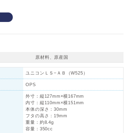
原材料、原産国
ユニコンＬＳ−ＡＢ（W525）
OPS
外寸：縦127mm×横167mm
内寸：縦110mm×横151mm
本体の深さ：30mm
フタの高さ：19mm
重量：約8.4g
容量：350cc