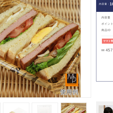
1
内容量
ポイン
商品ID
ヤマト
457