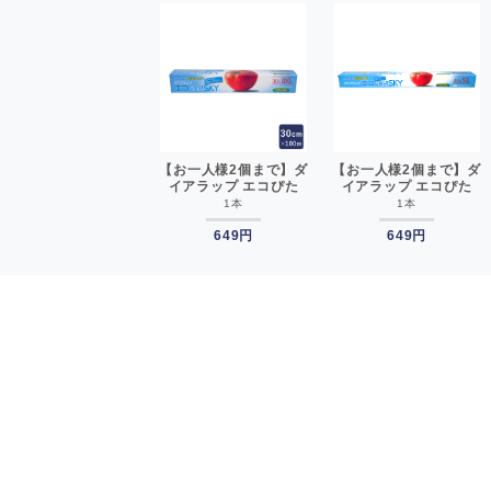
【お一人様2個まで】ダ
【お一人様2個まで】ダ
イアラップ エコぴた
イアラップ エコぴた
っ!SKY 30cm×100m
っ!SKY 45cm×50m 包
1本
1本
包材 ラップフィルム 食
材 ラップフィルム 食品
品包装用__
649円
包装用__
649円