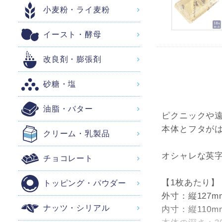
小麦粉・ライ麦粉
イースト・酵母
改良剤・膨張剤
砂糖・塩
油脂・バター
ピクニックや
本体とフタが
クリーム・乳製品
オシャレな英
チョコレート
【1枚あたり】
トッピング・パウダー
外寸：縦127m
ナッツ・シリアル
内寸：縦110m