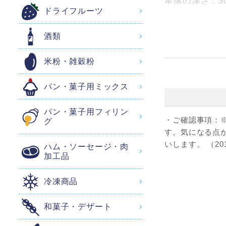
本体の深さ：3
ドライフルーツ
フタの高さ：1
重量：約8.4g
酒類
容量：350cc
米粉・雑穀粉
パン・菓子用ミックス
パン・菓子用フィリン
・ご確認事項：
グ
す。気になる点
いします。 （20
ハム・ソーセージ・肉
加工品
冷凍商品
和菓子・デザート