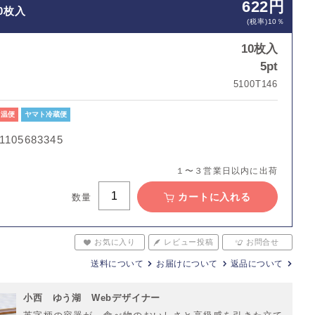
622円
0枚入
(税率)10％
10枚入
5pt
ト
5100T146
常温便
ヤマト冷蔵便
1105683345
１〜３営業日以内に出荷
カートに入れる
数量
お気に入り
レビュー投稿
お問合せ
送料について
お届けについて
返品について
小西 ゆう湖 Webデザイナー