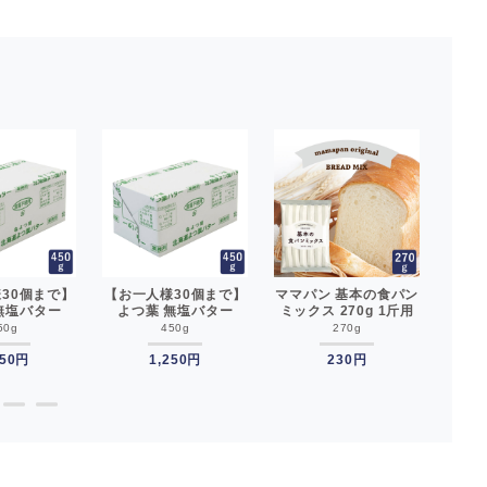
30個まで】
【お一人様30個まで】
ママパン 基本の食パン
よつ葉
無塩バター
よつ葉 無塩バター
ミックス 270g 1斤用
発酵バ
味期限2026年
450g 賞味期限2026年
食パンミックス
期限2
50g
450g
270g
またはそれ以
11月5日またはそれ以
mamapan__
ター 
 よつば 北海
250円
降 バター よつば 北海
1,250円
230円
ホイッ
不使用 __
道 食塩不使用 __
●
●
●