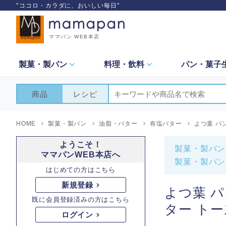
"ココロ・カラダに、おいしい毎日"
ママパン WEB本店
製菓・
製パン
料理・
飲料
パン・
菓子
商品
レシピ
HOME
製菓・製パン
油脂・バター
有塩バター
よつ葉 パ
ようこそ！
製菓・製パン
ママパンWEB本店へ
製菓・製パン
はじめての方はこちら
新規登録
よつ葉 パ
既に会員登録済みの方はこちら
ター トー
ログイン