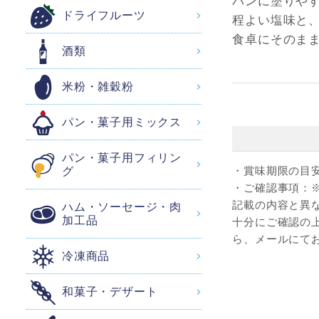
パンに塗りや
ドライフルーツ
程よい塩味と
食卓にそのま
酒類
米粉・雑穀粉
パン・菓子用ミックス
パン・菓子用フィリン
・賞味期限の目
グ
・ご確認事項：
記載の内容と異
ハム・ソーセージ・肉
加工品
十分にご確認の
ら、メールにて
冷凍商品
和菓子・デザート