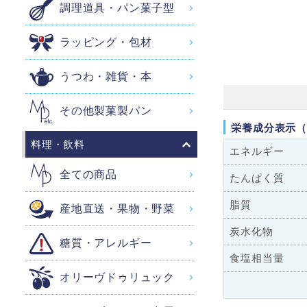
調理道具・パン菓子型
ラッピング・包材
うつわ・雑貨・本
その他製菓製パン
栄養成分表示（
料理・飲料
エネルギー
全ての商品
たんぱく質
脂質
産地直送・果物・野菜
炭水化物
糖質・アレルギー
食塩相当量
オリーヴドゥリュック