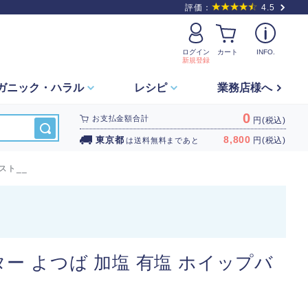
評価：
4.5
ログイン
カート
INFO.
新規登録
ガニック・
ハラル
レシピ
業務店様へ
0
お支払金額合計
円(税込)
8,800
東京都
円(税込)
は
送料無料
まであと
スト__
ター よつば 加塩 有塩 ホイップバ