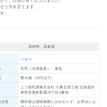
かく、口溶け良く仕上げました。
っそう引き立てます。
す。
原材料、原産国
バター
名
生乳（北海道産）、食塩
法
要冷蔵（10℃以下）
よつ葉乳業株式会社 十勝主管工場 北海道河
東郡音更町新通20丁目3番地
の注意
開封後は賞味期限にかかわらず、お早めにお
召し上がりください。