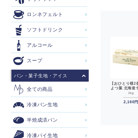
ロンネフェルト
ソフトドリンク
アルコール
スープ
パン・菓子生地・アイス
しい
よつ葉 北海道バターミ
よつ葉 北海道全粉乳
【おひとり様2
賞味
ルクパウダー 1kg よつ
700g よつば__
よつ葉 北海道
全ての商品
 バ
ば__
ームチーズ（B）
1kg
700g
1kg
有塩
チーズ よつ
ース
1,982円
1,528円
2,160
冷凍パン生地
半焼成済パン
冷凍パイ生地