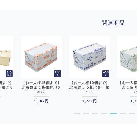
関連商品
個まで】
【お一人様15個まで】
【お一人様10個まで】
【お一人様
十勝クリ
北海道よつ葉発酵バタ
北海道よつ葉バター 加
よつ葉 
 1kg
ー 450g 食塩不使用 よ
塩 450g よつば __
450g 賞
450g
450g
4
ば__
つば__
11月5日
円
1,382円
1,241円
降 バター
1,
道 食塩
●
●
●
●
●
●