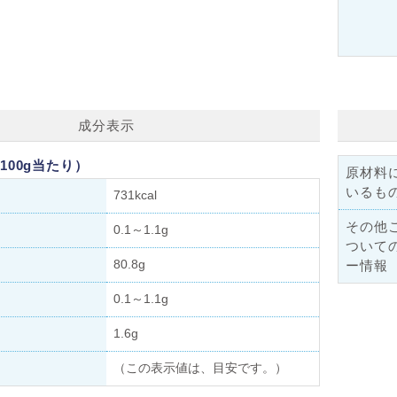
成分表示
100g当たり）
原材料
いるも
731kcal
その他
0.1～1.1g
ついて
80.8g
ー情報
0.1～1.1g
1.6g
（この表示値は、目安です。）