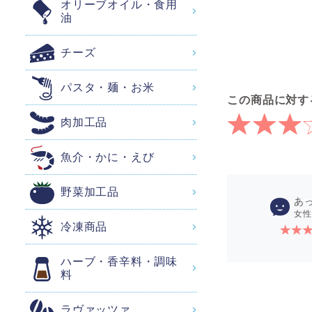
オリーブオイル・食用
油
チーズ
パスタ・麺・お米
この商品に対す
肉加工品
魚介・かに・えび
野菜加工品
あ
女性
冷凍商品
ハーブ・香辛料・調味
料
ラヴァッツァ