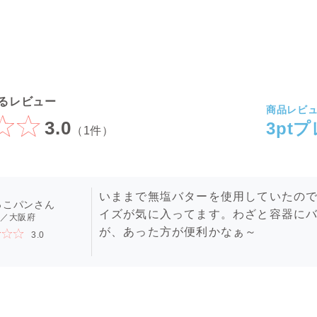
るレビュー
商品レビ
3.0
3pt
（1件）
いままで無塩バターを使用していたの
っこパン
イズが気に入ってます。わざと容器に
／大阪府
が、あった方が便利かなぁ～
3.0