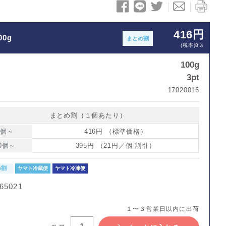
416円
00g
まとめ割
(税率)8％
100g
3pt
ト
17020016
まとめ割（１個あたり）
1個～
416円 （標準価格）
0個～
395円 （21円／個 割引）
め割
ヤマト冷蔵便
ヤマト冷凍便
65021
１〜３営業日以内に出荷