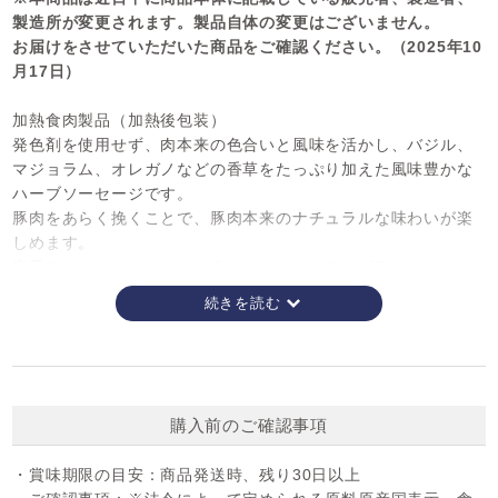
製造所が変更されます。製品自体の変更はございません。
お届けをさせていただいた商品をご確認ください。（2025年10
月17日）
加熱食肉製品（加熱後包装）
発色剤を使用せず、肉本来の色合いと風味を活かし、バジル、
マジョラム、オレガノなどの香草をたっぷり加えた風味豊かな
ハーブソーセージです。
豚肉をあらく挽くことで、豚肉本来のナチュラルな味わいが楽
しめます。
定番のホットドックはもちろんサンドイッチやグラタン、キッ
シュなどの具材におすすめです。
本品は冷凍品となり、解凍開封後にドリップ(汁気)が出てくる
場合がございます。
美味しくお召し上がりいただくために、汁気をキッチンペーパ
ー等で拭き取ってお使いください。
購入前のご確認事項
1本あたり：約42g
入数：約24本
・賞味期限の目安：
商品発送時、残り30日以上