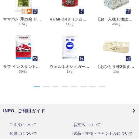
ママパン 薄力粉 ドルチェ 2.5kg 菓子用小麦粉 北海道産 江別製粉 国産小麦粉_シフォンケーキ スポンジケーキ パウンドケーキ クッキー
RUMFORD（ラムフォード） ベーキングパウダー 113g 膨脹剤 BP__
【お一人様30個まで】よつ葉 無塩バター 450g 賞味期限2026年11月5日またはそれ以降 バター よつば 北海道 食塩不使用 __
2.5kg
113g
450g
サフ インスタント・ドライイースト赤 500g 乾燥酵母 低糖用 LESAFFRE ルサッフル__
ウェルネオシュガー 粉糖NZ-1S 1kg 粉砂糖__
【おひとり様2個まで】よつ葉 北海道十勝クリームチーズ（B） 1kg チーズ よつば__
500g
1kg
1kg
●
●
●
●
●
●
●
●
INFO. ご利用ガイド
ご注文について
お支払について
お届けについて
返品・交換・キャンセルについて