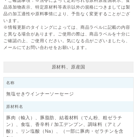
・ご確認事項：
※法令によって定められる原料原産国表示、食
※記載は目安です。前後する場合があります。
品添加物表示、特定原材料等表示以外の規格につきましては製
品の加工適性や原料事情により、予告なく変更することがござ
▼パンやお料理に♪肉加工品カタログ
います。
※情報更新のタイミングによっては、商品ラベルに記載の内容
と異なる場合があります。ご使用の際は、商品ラベルを十分に
ご確認の上、ご使用ください。気になる点がございましたら、
メールにてお問い合わせをお願いします。
原材料、原産国
名称
無塩せきウインナーソーセージ
原材料名
豚肉（輸入）、豚脂肪、結着材料（でん粉、粗ゼラチ
ン）、食塩、香辛料 / 加工デンプン、調味料（アミノ
酸）、リン塩酸（Na）、（一部に豚肉・ゼラチンを含