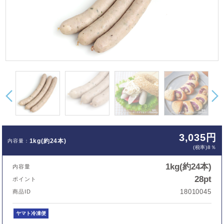
3,035円
1kg(約24本)
(税率)8％
1kg(約24本)
内容量
28pt
ポイント
18010045
商品ID
ヤマト冷凍便