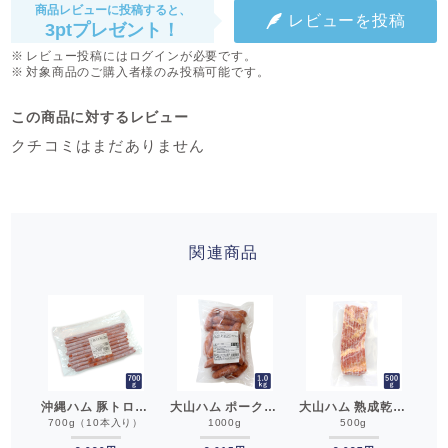
商品レビューに投稿すると、
レビューを投稿
3ptプレゼント！
レビュー投稿にはログインが必要です。
対象商品のご購入者様のみ投稿可能です。
この商品に対するレビュー
クチコミはまだありません
関連商品
沖縄ハム ボロニアソーセージBS50 スライス 500g 8.5mm ソーセージ__
沖縄ハム 豚トロ入りウインナーFT70 700g ソーセージ ロング__
大山ハム ポークフランク K195 1kg ソーセージ あらびき__
大山ハム 熟成乾塩ベーコン8mm D521 500g ベーコン__
）
700g（10本入り）
1000g
500g