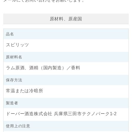
メールにてお問い合わせをお願いします。
日本の製菓用洋酒の専門メーカー「ドーバー社」のラム45゜で
す。
原材料、原産国
ドーバーラム45°に比べ、ややソフトに仕上がっていますが、カ
クテルベースにするラムよりも、野性味あふれるジャマイカの
品名
へヴィータイプです。ゆっくりと「時」をかけマイルドにし、
それでいてデリケートな香味を持つドーバーラムホワイトは、
スピリッツ
お菓子に上品な風味を醸し出しています。
原材料名
洋酒をお菓子作りに使用することで、材料の個性をより一層引
ラム原酒、酒精（国内製造）／香料
き出したり、素材を引き立てる相乗効果を得られます。また、
洋酒は卵やバター・チーズなど、油脂の臭みを消す役目にもな
保存方法
ります。
多くのパティシエたちに愛され続けてきたドーバー社の洋酒、
常温または冷暗所
プロの味をお楽しみください。
製造者
★使い方★
ドーバー酒造株式会社 兵庫県三田市テクノパーク1-2
バタークリーム、カスタードクリーム、プディング、サバラ
ン、チョコレート、スポンジ用シロップ、アップルパイ、フル
使用上の注意
ーツの漬け込みなど。