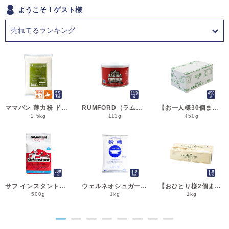
ようこそ！ゲスト様
ママパン 薄力粉 ドルチェ 2.5kg 菓子用小麦粉 北海道産 江別製粉 国産小麦粉_シフォンケーキ スポンジケーキ パウンドケーキ クッキー
RUMFORD（ラムフォード） ベーキングパウダー 113g 膨脹剤 BP__
【お一人様30個まで】よつ葉 無塩バター 450g 賞味期限2026年11月5日またはそれ以降 バター よつば 北海道 食塩不使用 __
2.5kg
113g
450g
サフ インスタント・ドライイースト赤 500g 乾燥酵母 低糖用 LESAFFRE ルサッフル__
ウェルネオシュガー 粉糖NZ-1S 1kg 粉砂糖__
【おひとり様2個まで】よつ葉 北海道十勝クリームチーズ（B） 1kg チーズ よつば__
500g
1kg
1kg
●
●
●
●
●
●
●
●