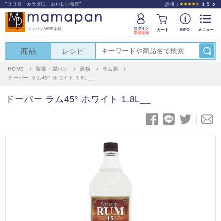
"ココロ・カラダに、おいしい毎日"
評価：
4.5
ログイン
ママパン WEB本店
カート
INFO.
メニュー
新規登録
商品
レシピ
HOME
製菓・製パン
酒類
ラム酒
ドーバー ラム45° ホワイト 1.8L__
ドーバー ラム45° ホワイト 1.8L__