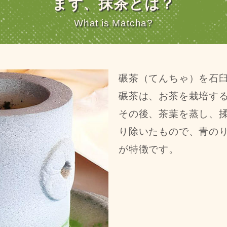
まず、抹茶とは？
What is Matcha?
碾茶（てんちゃ）を石
碾茶は、お茶を栽培す
その後、茶葉を蒸し、
り除いたもので、青の
が特徴です。