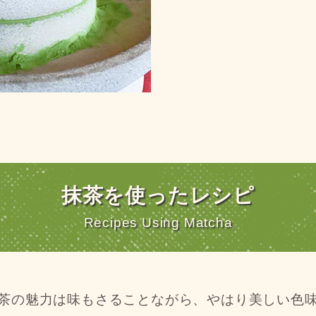
抹茶を使ったレシピ
Recipes Using Matcha
茶の魅力は味もさることながら、
やはり美しい色