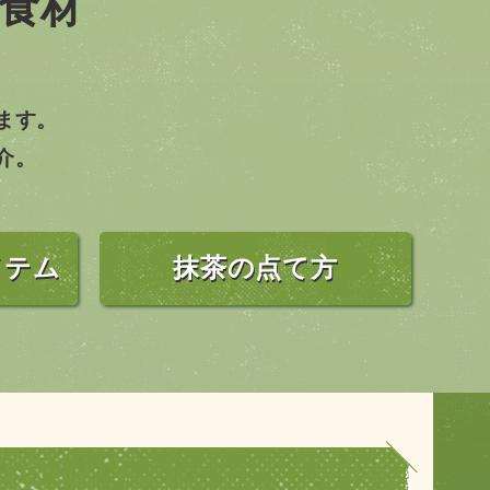
食材
ます。
介。
イテム
抹茶の点て方