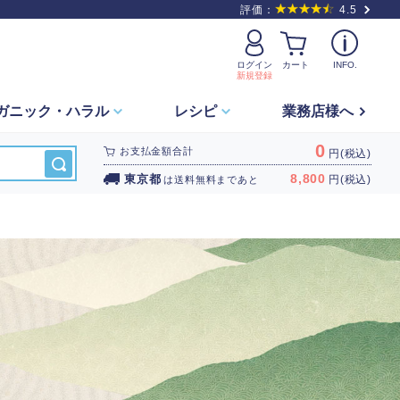
評価：
4.5
ログイン
カート
INFO.
新規登録
ガニック・
ハラル
レシピ
業務店様へ
0
お支払金額合計
円(税込)
8,800
東京都
円(税込)
は
送料無料
まであと