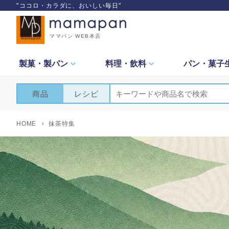
"ココロ・カラダに、おいしい毎日"
ママパン WEB本店
製菓・
製パン
料理・
飲料
パン・
菓子
商品
レシピ
HOME
抹茶特集