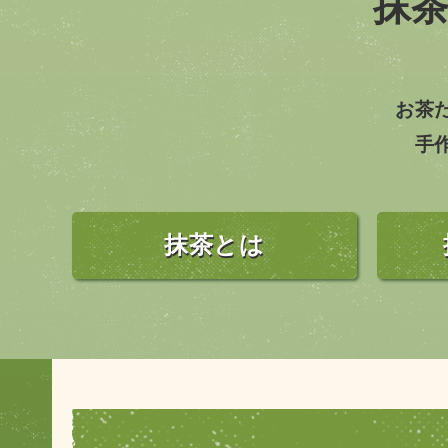
抹
お茶
手
抹茶とは