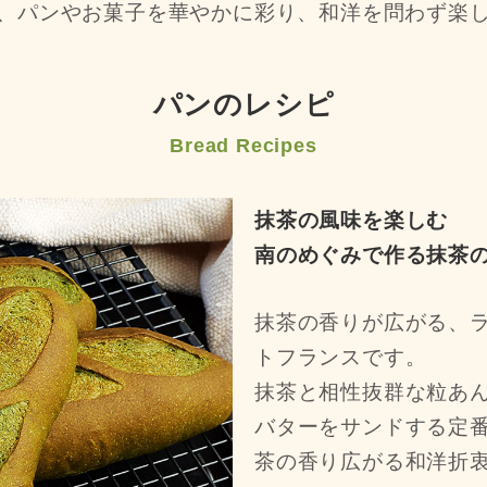
、パンやお菓子を華やかに
彩り、和洋を問わず楽
パンのレシピ
Bread Recipes
抹茶の風味を楽しむ
南のめぐみで作る抹茶
抹茶の香りが広がる、
トフランスです。
抹茶と相性抜群な粒あ
バターをサンドする定
茶の香り広がる和洋折