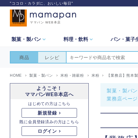
"ココロ・カラダに、おいしい毎日"
ママパン WEB本店
製菓・
製パン
料理・
飲料
パン・
菓子
商品
レシピ
HOME
製菓・製パン
米粉・雑穀粉
米粉
【業務店】熊本製粉
ようこそ！
製菓・製パン
ママパンWEB本店へ
業務店ページ
はじめての方はこちら
新規登録
既に会員登録済みの方はこちら
ログイン