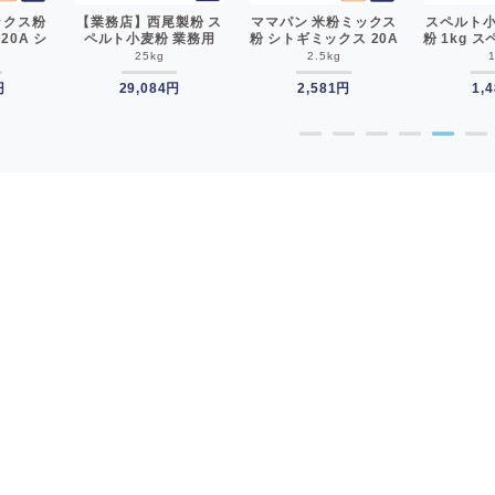
ックス粉
【業務店】西尾製粉 ス
ママパン 米粉ミックス
スペルト小
0A シ
ペルト小麦粉 業務用
粉 シトギミックス 20A
粉 1kg 
パン用ミ
25kg スペルト小麦 古
2.5kg ミックス粉 パン
代小
25kg
2.5kg
 業務用
代小麦__【沖縄は別途
用ミックス__
縄は別途追
円
追加送料必要】
29,084円
2,581円
1,
要】
●
●
●
●
●