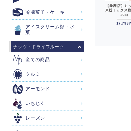
リー
米粉パン用 あきたこま
サラ秋田白神 あきたこ
【業務店】ミ
 国
ちマイベイクフラワー
まちマイドルチェ 1kg
米粉ミックス粉2
冷凍菓子・ケーキ
製パン用 1kg グルテン
お菓子用米粉 製菓用米
トギミックス 
1kg
1kg
20kg
フリー 小麦粉不使用__
粉 グルテンフリー 小麦
ックス グリコ
1,117円
粉不使用__
999円
20kg__【沖
17,798
アイスクリーム類・氷
加送料必
菓
ナッツ・ドライフルーツ
全ての商品
クルミ
アーモンド
いちじく
レーズン