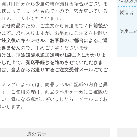
保存方
。開け口部分から少量の粉が漏れる場合がございま
に挟まってしまったものですので、穴が空いている
製造者
ません。ご安心くださいませ。
りよせ商品
のため、ご注文から発送まで
７日前後か
使用上
います
。恐れ入りますが、お早めにご注文をお願い
ご注文後のキャンセル、お客様のご都合によるご返
できません
ので、予めご了承くださいませ。
届けは、別途遠隔地追加送料が1袋ごとにかかりま
をした上で、発送手続きを進めさせていただきま
額は、当店からお送りするご注文受付メールにてご
）
イミングによっては、商品ラベルに記載の内容と異
ます。ご使用の際は、商品ラベルを十分にご確認の
さい。気になる点がございましたら、メールにてお
願いします。
成分表示