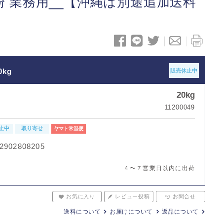
米粉 業務用__【沖縄は別途追加送料
0kg
販売休止中
20kg
11200049
止中
取り寄せ
ヤマト常温便
2902808205
４〜７営業日以内に出荷
お気に入り
レビュー投稿
お問合せ
送料について
お届けについて
返品について