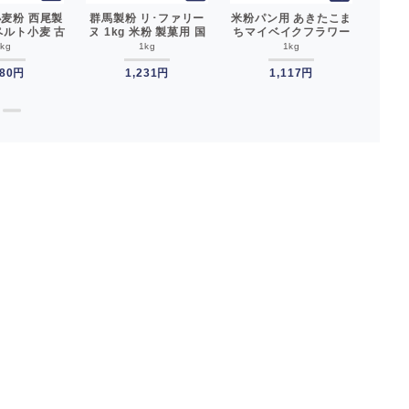
麦粉 西尾製
群馬製粉 リ･ファリー
米粉パン用 あきたこま
サラ秋
スペルト小麦 古
ヌ 1kg 米粉 製菓用 国
ちマイベイクフラワー
まちマ
麦__
産__
製パン用 1kg グルテン
お菓子
1kg
1kg
1kg
フリー 小麦粉不使用__
粉 グ
480円
1,231円
1,117円
●
●