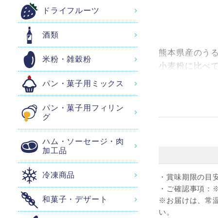
ドライフルーツ
酒類
熊本県産のう
米粉・雑穀粉
小麦粉に比べ
で表皮の薄い
パン・菓子用ミックス
米粉パンの特
パン・菓子用フィリン
グ
▼ レ
ハム・ソーセージ・肉
加工品
■メーカー提供
冷凍商品
・賞味期限の目
もちもち食パ
・ご確認事項：
和菓子・デザート
※お届けは、常
い。