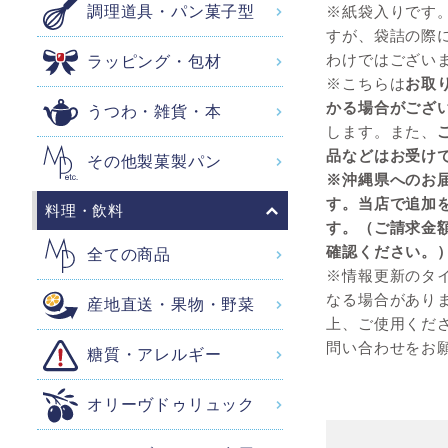
※紙袋入りです
調理道具・パン菓子型
すが、袋詰の際
わけではござい
ラッピング・包材
※こちらは
お取
かる場合がござ
うつわ・雑貨・本
します。また、
品などはお受け
その他製菓製パン
※沖縄県へのお
す。当店で追加
料理・飲料
す。（ご請求金
確認ください。
全ての商品
※情報更新のタ
なる場合があり
産地直送・果物・野菜
上、ご使用くだ
問い合わせをお
糖質・アレルギー
オリーヴドゥリュック