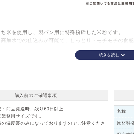
るち米を使用し、製パン用に特殊粉砕した米粉です。
て高加水での仕込みが可能で、しっとり・モチモチの食感
パンに仕上がります。
徴であるお米の甘みが噛むほどに感じられ、素材の美味し
シピはこちら ▼
購入前のご確認事項
レシピはこちら
安：
商品発送時、残り60日以上
名称
ン
※業務用サイズです。
原材料
温の温度帯のみになっておりますのでご注意くださ