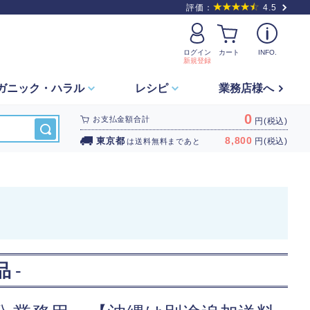
評価：
4.5
ログイン
カート
INFO.
新規登録
ガニック・
ハラル
レシピ
業務店様へ
0
お支払金額合計
円(税込)
8,800
東京都
円(税込)
は
送料無料
まであと
品