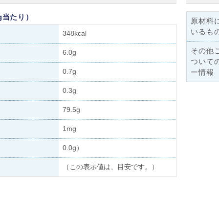
g当たり）
原材料
いるも
348kcal
その他
6.0g
ついて
0.7g
ー情報
0.3g
79.5g
1mg
0.0g）
（この表示値は、目安です。）