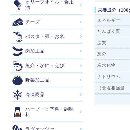
オリーブオイル・食用
油
栄養成分（100
エネルギー
チーズ
たんぱく質
パスタ・麺・お米
脂質
肉加工品
灰分
炭水化物
魚介・かに・えび
ナトリウム
野菜加工品
（食塩相当量
冷凍商品
ハーブ・香辛料・調味
料
ラヴァッツァ