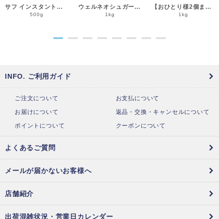
サフ インスタント・ドライイースト赤 500g 乾燥酵母 低糖用 LESAFFRE ルサッフル__
ウェルネオシュガー 粉糖NZ-1S 1kg 粉砂糖__
【おひとり様2個まで】よつ葉 北海道十勝クリームチーズ（B） 1kg チーズ よつば__
500g
1kg
1kg
●
●
●
●
●
●
●
●
INFO. ご利用ガイド
ご注文について
お支払について
お届けについて
返品・交換・キャンセルについて
ポイントについて
クーポンについて
よくあるご質問
メールが届かないお客様へ
店舗紹介
出荷混雑状況・営業日カレンダー