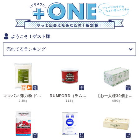
ようこそ！ゲスト様
ママパン 薄力粉 ドルチェ 2.5kg 菓子用小麦粉 北海道産 江別製粉 国産小麦粉_シフォンケーキ スポンジケーキ パウンドケーキ クッキー
RUMFORD（ラムフォード） ベーキングパウダー 113g 膨脹剤 BP__
【お一人様30個まで】よつ葉 無塩バター 450g 賞味期限2026年11月5日またはそれ以降 バター よつば 北海道 食塩不使用 __
2.5kg
113g
450g