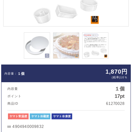
1,870円
１個
(税率)10％
１個
内容量
17pt
ポイント
61270028
商品ID
ヤマト常温便
ヤマト冷蔵便
ヤマト冷凍便
4904940009832