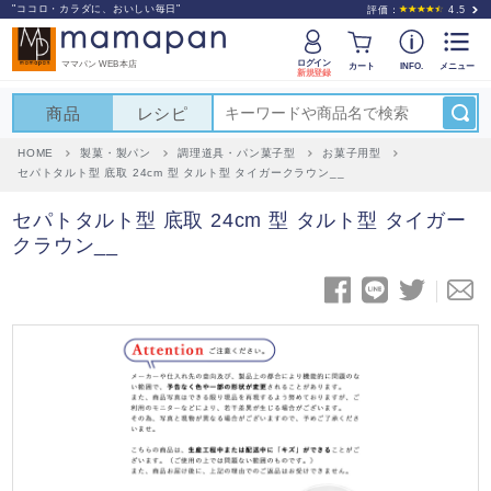
"ココロ・カラダに、おいしい毎日"
評価：
4.5
ログイン
ママパン WEB本店
カート
INFO.
メニュー
新規登録
商品
レシピ
HOME
製菓・製パン
調理道具・パン菓子型
お菓子用型
セパトタルト型 底取 24cm 型 タルト型 タイガークラウン__
セパトタルト型 底取 24cm 型 タルト型 タイガー
クラウン__