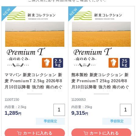
ご購入前に必ず商品情報をご確認ください。
NEW
NEW
ママパン 新麦コレクション 新
熊本製粉 新麦コレクション 新
麦 PremiumT 2.5kg 2026年8
麦 PremiumT 25kg 2026年8
月10日以降着 強力粉 南のめぐ
月10日以降着 強力粉 南のめぐ
み 熊本製粉 プレミアムT 九州
み プレミアムT 九州産パン用小
産パン用小麦粉 熊本産__
麦粉 熊本産 業務用バルク商品
1100T230
11200053
__【沖縄は別途追加送料必要】
内容量：2.5kg
内容量：25kg
1,285
9,315
円
円
季節限定
季節限定
カートに入れる
カートに入れる