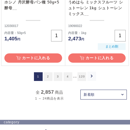
ホシノ 丹沢酵母パン種 50g×5
うめはら ミックスフルーツ シ
酵母__
ュトーレン 1kg シュトーレン
ミックス__
12030017
19090022
内容量：50g×5
内容量：1kg
1,405
2,473
円
円
まとめ割
カートに入れる
カートに入れる
...
1
2
3
4
120
2,857
全
商品
新着順
1 ～ 24商品を表示
category