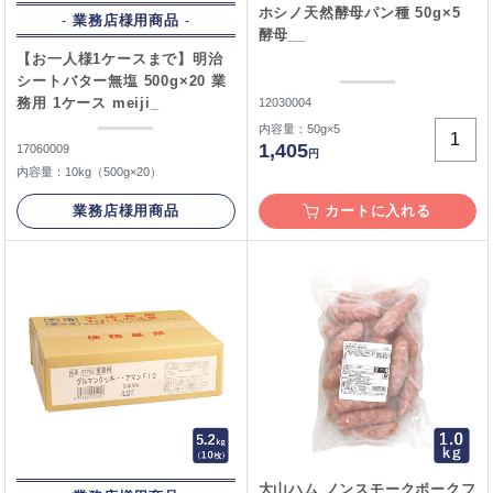
ホシノ天然酵母パン種 50g×5
業務店様用商品
酵母__
【お一人様1ケースまで】明治
シートバター無塩 500g×20 業
務用 1ケース meiji_
12030004
内容量：50g×5
1,405
17060009
円
内容量：10kg（500g×20）
業務店様用商品
カートに入れる
大山ハム ノンスモークポークフ