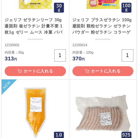
ジェリフ ゼラチンリーフ 30g
ジェリフ プラスゼラチン 100g
凝固剤 板ゼラチン 計量不要 1
凝固剤 顆粒ゼラチン ゼラチン
枚1g ゼリー ムース 冷菓 ババ
パウダー 粉ゼラチン コラーゲ
ロア プリン__
ン ゼリー ムース 冷菓 ババロ
ア プリン__
12150002
12150014
内容量：30g
内容量：100g
313
370
円
円
カートに入れる
カートに入れる
NEW