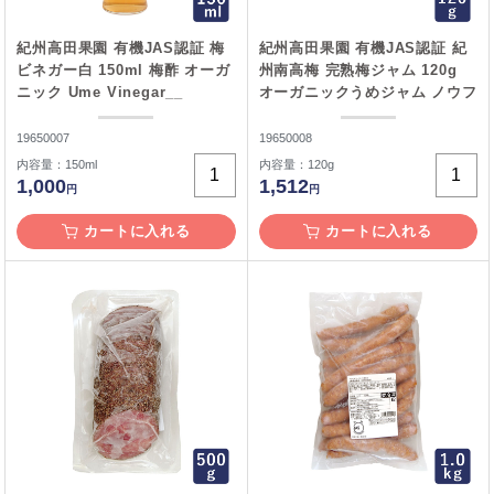
紀州高田果園 有機JAS認証 梅
紀州高田果園 有機JAS認証 紀
ビネガー白 150ml 梅酢 オーガ
州南高梅 完熟梅ジャム 120g
ニック Ume Vinegar__
オーガニックうめジャム ノウフ
ク__
19650007
19650008
内容量：150ml
内容量：120g
1,000
1,512
円
円
カートに入れる
カートに入れる