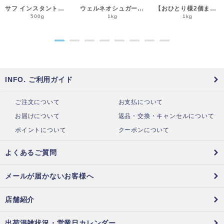
サフ インスタント・ドライイースト赤 500g 乾燥酵母 低糖用 LESAFFRE ルサッフル__
ウェルネオシュガー 粉糖NZ-1S 1kg 粉砂糖__
【おひとり様2個まで】よつ葉 北海道十勝クリームチーズ（B） 1kg チーズ よつば__
500g
1kg
1kg
●
●
●
●
●
●
●
●
INFO. ご利用ガイド
ご注文について
お支払について
お届けについて
返品・交換・キャンセルについて
ポイントについて
クーポンについて
よくあるご質問
メールが届かないお客様へ
店舗紹介
出荷混雑状況・営業日カレンダー