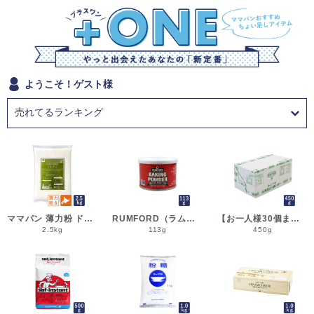
ようこそ！ゲスト様
ママパン 薄力粉 ドルチェ 2.5kg 菓子用小麦粉 北海道産 江別製粉 国産小麦粉_シフォンケーキ スポンジケーキ パウンドケーキ クッキー
RUMFORD（ラムフォード） ベーキングパウダー 113g 膨脹剤 BP__
【お一人様30個まで】よつ葉 無塩バター 450g 賞味期限2026年11月5日またはそれ以降 バター よつば 北海道 食塩不使用 __
2.5kg
113g
450g