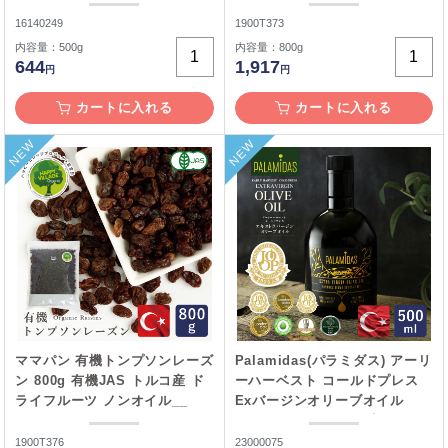
16140249
1900T373
内容量：500g
内容量：800g
644
1,917
円
円
カートに入れる
カートに入れる
NEW
NEW
ママパン 有機トンプソンレーズ
Palamidas(パラミダス) アーリ
ン 800g 有機JAS トルコ産 ド
ーハーベスト コールドプレス
ライフルーツ ノンオイル__
Exバージンオリーブオイル
500ml オイル トルコ産__
1900T376
23000075