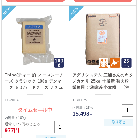
NEW
NEW
Thise(ティーゼ) ノースシーチ
アグリシステム 三浦さんのキタ
ーズ クラシック 100g デンマ
ノカオリ 25kg 十勝産 強力粉
ーク セミハードチーズ ナチュ
業務用 北海道産小麦粉__【沖
ラルチーズ__
縄は別途追加送料必要】
17220132
11310075
内容量：25kg
タイムセ―ル中
15,498
円
内容量：100g
取り寄せ
通常
1,177円
のところ
977円