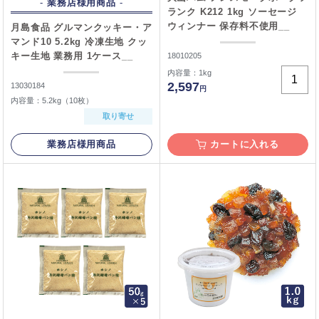
業務店様用商品
ランク K212 1kg ソーセージ
ウィンナー 保存料不使用__
月島食品 グルマンクッキー・ア
マンド10 5.2kg 冷凍生地 クッ
キー生地 業務用 1ケース__
18010205
内容量：1kg
2,597
13030184
円
内容量：5.2kg（10枚）
取り寄せ
業務店様用商品
カートに入れる