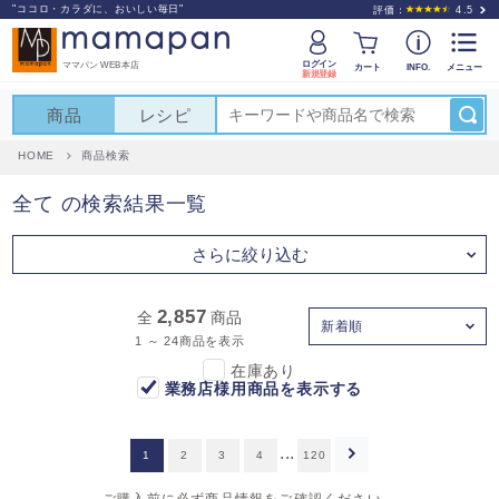
"ココロ・カラダに、おいしい毎日"
評価：
4.5
ログイン
ママパン WEB本店
カート
INFO.
メニュー
新規登録
商品
レシピ
HOME
商品検索
全て の検索結果一覧
さらに絞り込む
2,857
全
商品
新着順
1 ～ 24商品を表示
在庫あり
業務店様用商品を表示する
...
1
2
3
4
120