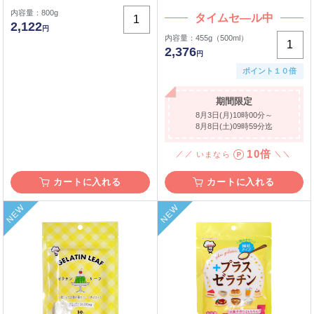
内容量：800g
タイムセ―ル中
2,122
円
内容量：455g（500ml）
2,376
円
ポイント１０倍
期間限定
8月3日(月)10時00分～
8月8日(土)09時59分迄
10倍
いまなら
カートに入れる
カートに入れる
NEW
NEW