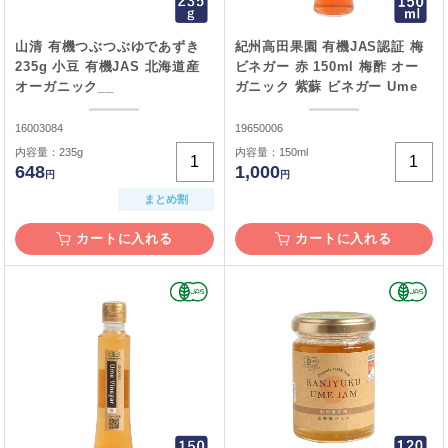
山清 有機つぶつぶゆであずき
紀州高田果園 有機JAS認証 梅
235g 小豆 有機JAS 北海道産
ビネガー 赤 150ml 梅酢 オー
オーガニック__
ガニック 紫蘇 ビネガー Ume
Vinegar__
16003084
19650006
内容量：235g
内容量：150ml
648
1,000
円
円
まとめ割
カートに入れる
カートに入れる