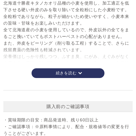
北海道十勝産キタノカオリ品種の小麦を使用し、加工適正を低
下させる硬い外皮のみを取り除いて全粒粉にした小麦粉です。
全粒粉でありながら、粒子が細かいため使いやすく、小麦本来
の旨味・甘味をお楽しみいただけます。
全て北海道産の小麦を使用しているので、外皮以外の全てをま
るごと挽いていてもポストハーベストの心配がありません。
また、外皮をピーリング（削り取る工程）することで、さらに
残留農薬の危険性も軽減されています。
栄養価はしっかり残しつつ、ふすま臭、にがみ、えぐみがなく
小麦本来の風味と味が活かされたクセのない食べやすい全粒粉
です。
低アミロ原料使用について。
十勝の契約生産者の皆様には、日々高品質な小麦の生産に尽
力をいただいていますが、天候によってはどうにもならない
購入前のご確認事項
年がございます。
2019年は、春先の干ばつ、6月中旬～7月上旬における日照不
・賞味期限の目安：
商品発送時、残り60日以上
足と降雨の影響により、低アミロ原料が散見されました。
・ご確認事項：
※原料事情により、配合・規格値等の変更を行
うことがございます。
＜低アミロ原料とは＞