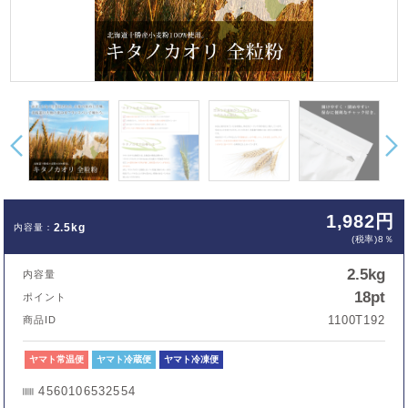
1,982円
2.5kg
(税率)8％
2.5kg
内容量
18pt
ポイント
1100T192
商品ID
ヤマト常温便
ヤマト冷蔵便
ヤマト冷凍便
4560106532554