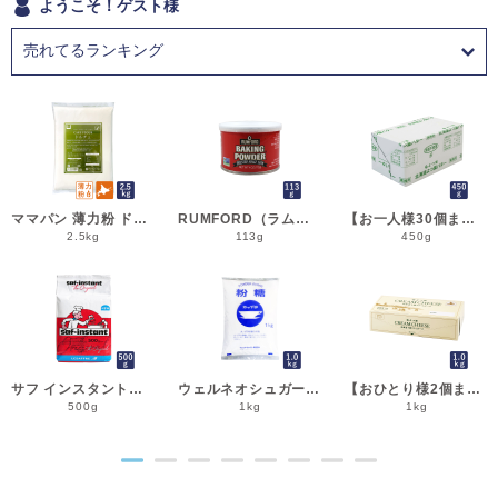
ようこそ！ゲスト様
ママパン 薄力粉 ドルチェ 2.5kg 菓子用小麦粉 北海道産 江別製粉 国産小麦粉_シフォンケーキ スポンジケーキ パウンドケーキ クッキー
RUMFORD（ラムフォード） ベーキングパウダー 113g 膨脹剤 BP__
【お一人様30個まで】よつ葉 無塩バター 450g 賞味期限2026年11月5日またはそれ以降 バター よつば 北海道 食塩不使用 __
2.5kg
113g
450g
サフ インスタント・ドライイースト赤 500g 乾燥酵母 低糖用 LESAFFRE ルサッフル__
ウェルネオシュガー 粉糖NZ-1S 1kg 粉砂糖__
【おひとり様2個まで】よつ葉 北海道十勝クリームチーズ（B） 1kg チーズ よつば__
500g
1kg
1kg
●
●
●
●
●
●
●
●