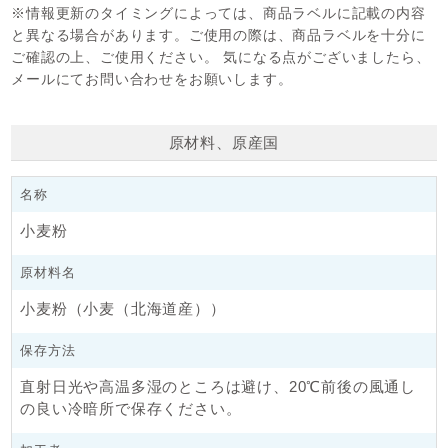
※情報更新のタイミングによっては、商品ラベルに記載の内容
日照不足、収穫直前の雨や湿度が高い気象条件にさらされた
と異なる場合があります。ご使用の際は、商品ラベルを十分に
りすると穂発芽してしまい、澱粉粘度が低い小麦となる事を
ご確認の上、ご使用ください。 気になる点がございましたら、
言います。
メールにてお問い合わせをお願いします。
「キタノカオリ全粒粉」の製パンテストをアグリシステムで
実施した結果、生地ダレにより作業性にやや難があるもの
の、低アミロ小麦の特性である澱粉糖化による旨味を感じら
れるものとなりました。
原材料、原産国
その特性を生かしてパン作りしていただけると幸いです。
名称
■関連資料
低アミロ キタノカオリ全粒粉食パン製パン試験表
小麦粉
原材料名
アグリシステムの取り組み
小麦粉（小麦（北海道産））
■顔の見える小麦をお届け
・北海道産契約栽培小麦100%
保存方法
・生産者と共に「土づくり」に取り組むことで、できるだけ
直射日光や高温多湿のところは避け、20℃前後の風通し
化学農薬・化学肥料に頼らない環境保全型農業を普及させ
の良い冷暗所で保存ください。
る。
・使用する原料小麦は、いつ、どこで、だれが、どのように