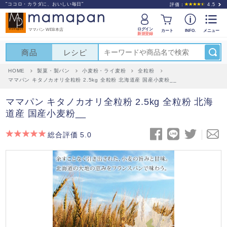
"ココロ・カラダに、おいしい毎日"
評価：
4.5
ログイン
ママパン WEB本店
カート
INFO.
メニュー
新規登録
商品
レシピ
HOME
製菓・製パン
小麦粉・ライ麦粉
全粒粉
ママパン キタノカオリ全粒粉 2.5kg 全粒粉 北海道産 国産小麦粉__
ママパン キタノカオリ全粒粉 2.5kg 全粒粉 北海
道産 国産小麦粉__
総合評価 5.0