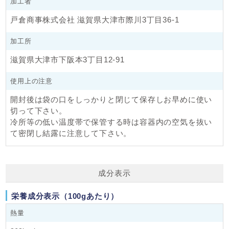
してつくったのか、生産履歴「トレーサビリティ」の詳細が
加工者
明確。
戸倉商事株式会社 滋賀県大津市際川3丁目36-1
■収穫直前農薬（プレハーベスト）、収穫後農薬（ポストハ
加工所
ーベスト）不使用
・人間の健康や環境に負荷を与えるグリホサート、マラチオ
滋賀県大津市下阪本3丁目12-91
ンなどが残留する危険性の高いプレハーベスト及びポストハ
ーベスト農薬を使用した原料小麦を一切取り扱わない。
使用上の注意
・化学合成物質を利用した薫蒸も一切行わない。
開封後は袋の口をしっかりと閉じて保存しお早めに使い
■ネオニコチノイド系農薬不使用
切って下さい。
・あらゆる農産物の生産にかかわる「ミツバチ」の生態系を
冷所等の低い温度帯で保管する時は容器内の空気を抜い
破壊してしまう「ネオニコチノイド系農薬」の危険性につい
て密閉し結露に注意して下さい。
て契約農家と話し合い2019年産より小麦に対する使用を全面
禁止。
アグリシステムは、次世代により良い食と地球環境を継いで
成分表示
いくため、持続可能な環境保全型農業の普及に取り組んでい
ます。
栄養成分表示（100gあたり）
熱量
▼アグリシステムカタログ