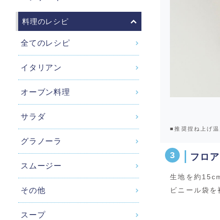
料理のレシピ
全てのレシピ
イタリアン
オーブン料理
サラダ
■推奨捏ね上げ温
グラノーラ
フロア
スムージー
生地を約15c
ビニール袋を
その他
スープ