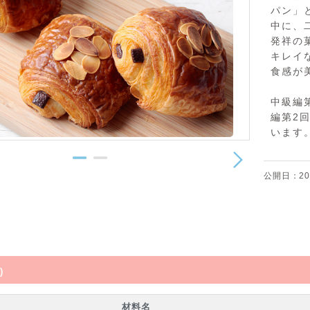
パン」
中に、
発祥の
キレイ
食感が
中級編
編第2
います
公開日：20
)
材料名