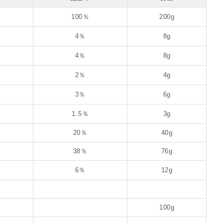
100％
200g
4％
8g
4％
8g
2％
4g
3％
6g
1.5％
3g
20％
40g
38％
76g
6％
12g
100g