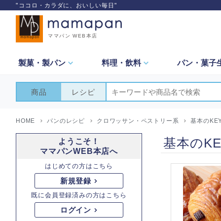
"ココロ・カラダに、おいしい毎日"
ママパン WEB本店
製菓・
製パン
料理・
飲料
パン・
菓子
商品
レシピ
HOME
パンのレシピ
クロワッサン・ペストリー系
基本のKE
基本のK
ようこそ！
ママパンWEB本店へ
はじめての方はこちら
新規登録
既に会員登録済みの方はこちら
ログイン