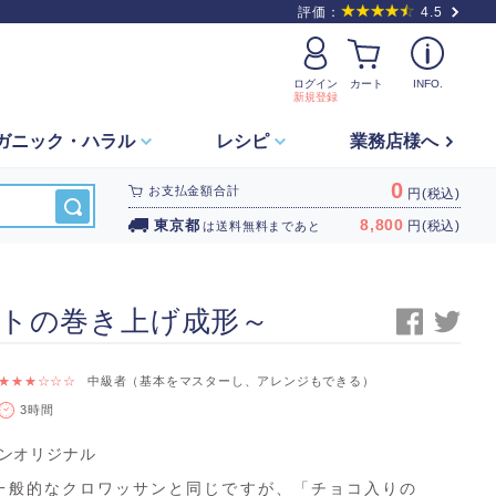
評価：
4.5
ログイン
カート
INFO.
新規登録
ガニック・
ハラル
レシピ
業務店様へ
0
お支払金額合計
円(税込)
8,800
東京都
円(税込)
は
送料無料
まであと
ートの巻き上げ成形～
★★★☆☆☆
中級者（基本をマスターし、アレンジもできる）
3時間
ンオリジナル
一般的なクロワッサンと同じですが、「チョコ入りの