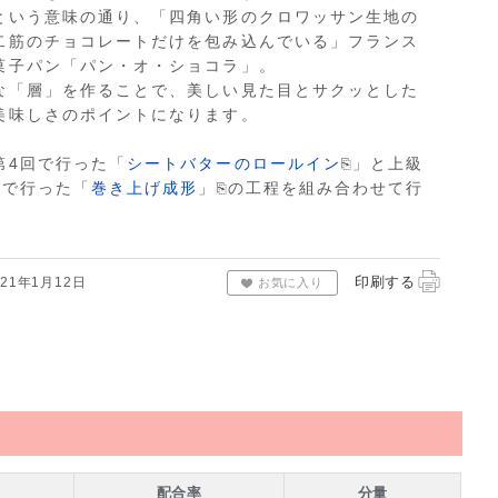
という意味の通り、「四角い形のクロワッサン生地の
二筋のチョコレートだけを包み込んでいる」フランス
菓子パン「パン・オ・ショコラ」。
な「層」を作ることで、美しい見た目とサクッとした
美味しさのポイントになります。
第4回で行った「
シートバターのロールイン
⎘
」と上級
回で行った「
巻き上げ成形
」
⎘
の工程を組み合わせて行
。
印刷する
21年1月12日
お気に入り
配合率
分量