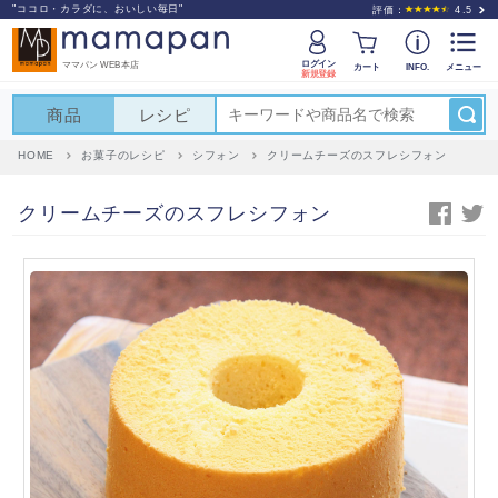
"ココロ・カラダに、おいしい毎日"
評価：
4.5
ログイン
ママパン WEB本店
カート
INFO.
メニュー
新規登録
商品
レシピ
HOME
お菓子のレシピ
シフォン
クリームチーズのスフレシフォン
クリームチーズのスフレシフォン