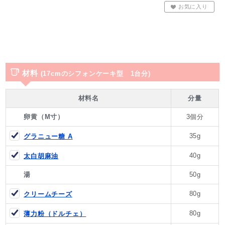
お気に入り
材料
(17cmのシフォンケーキ型 1台分)
材料名
分量
卵黄（M寸）
3個分
35g
グラニュー糖 A
40g
太白胡麻油
湯
50g
80g
クリームチーズ
80g
薄力粉（ドルチェ）