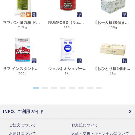
ママパン 薄力粉 ドルチェ 2.5kg 菓子用小麦粉 北海道産 江別製粉 国産小麦粉_シフォンケーキ スポンジケーキ パウンドケーキ クッキー
RUMFORD（ラムフォード） ベーキングパウダー 113g 膨脹剤 BP__
【お一人様30個まで】よつ葉 無塩バター 450g 賞味期限2026年11月5日またはそれ以降 バター よつば 北海道 食塩不使用 __
2.5kg
113g
450g
サフ インスタント・ドライイースト赤 500g 乾燥酵母 低糖用 LESAFFRE ルサッフル__
ウェルネオシュガー 粉糖NZ-1S 1kg 粉砂糖__
【おひとり様2個まで】よつ葉 北海道十勝クリームチーズ（B） 1kg チーズ よつば__
500g
1kg
1kg
●
●
●
●
●
●
●
●
INFO. ご利用ガイド
ご注文について
お支払について
お届けについて
返品・交換・キャンセルについて