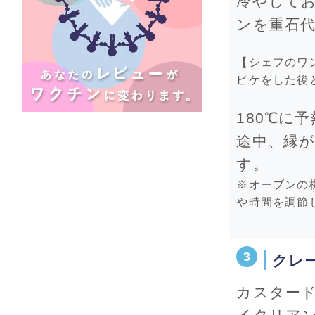
冷やして
ンを重石代
【シェフのワ
ピケをした後
180℃に
途中、縁
す。
※オーブンの
や時間を調節
クレ
カスタード