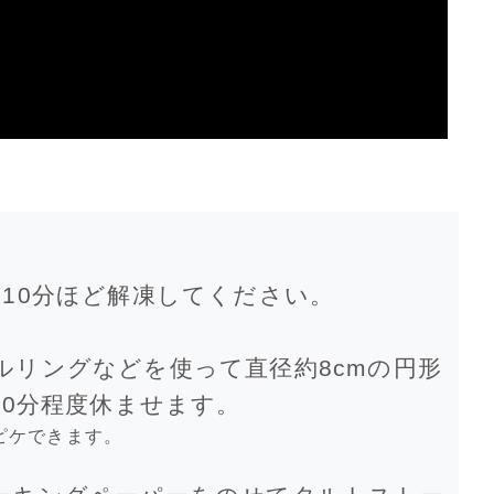
10分ほど解凍してください。
リングなどを使って直径約8cmの円形
30分程度休ませます。
ピケできます。