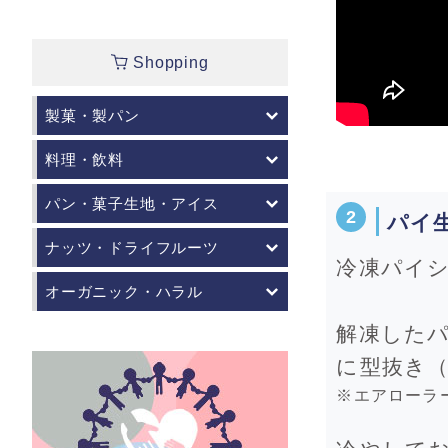
Shopping
製菓・製パン
料理・飲料
パン・菓子生地・アイス
パイ
ナッツ・ドライフルーツ
冷凍パイシ
オーガニック・ハラル
解凍した
に型抜き（
※エアローラ