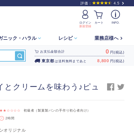
評価：
4.5
ログイン
カート
INFO.
新規登録
ガニック・
ハラル
レシピ
業務店様へ
0
お支払金額合計
円(税込)
8,800
東京都
円(税込)
は
送料無料
まであと
イとクリームを味わう♪ピュ
★★☆☆☆☆
初級者（製菓製パンの手作り初心者向け）
2時間
ンオリジナル