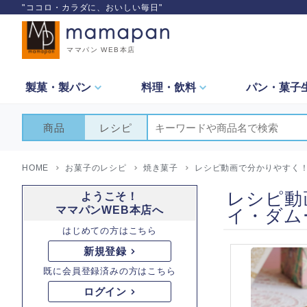
"ココロ・カラダに、おいしい毎日"
ママパン WEB本店
製菓・
製パン
料理・
飲料
パン・
菓子
商品
レシピ
HOME
お菓子のレシピ
焼き菓子
レシピ動画で分かりやすく
レシピ動
ようこそ！
ママパンWEB本店へ
イ・ダム
はじめての方はこちら
新規登録
既に会員登録済みの方はこちら
ログイン