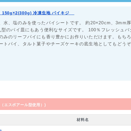
50g×2(300g) 冷凍生地 パイキジ__
、水、塩のみを使ったパイシートです。 約20×20cm、3mm
m丸型のパイ皿にもあう便利なサイズです。 100％フレッシュ
のみのリーフパイにも香り豊かにお作りいただけます。もち
ートパイ、タルト菓子やチーズケーキの底生地としてもどう
分（エスポアール型使用）)
材料名